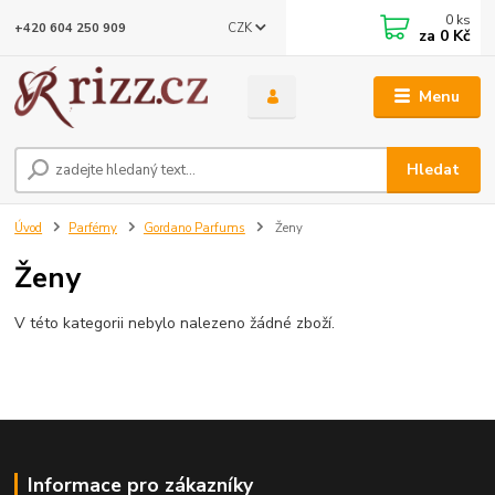
0
ks
CZK
+420 604 250 909
za
0 Kč
Menu
Hledat
Úvod
Parfémy
Gordano Parfums
Ženy
Ženy
V této kategorii nebylo nalezeno žádné zboží.
Informace pro zákazníky