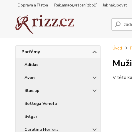
Doprava a Platba
Reklamace,Vrácení zboží
Jak nakupovat
Úvod
P
Parfémy
Muži
Adidas
V této ka
Avon
Blue.up
Bottega Veneta
Bvlgari
Carolina Herrera