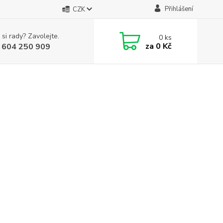
Přihlášení
CZK
 si rady? Zavolejte.
0
ks
za
0 Kč
 604 250 909