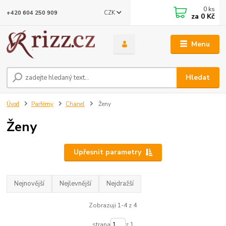
0
ks
CZK
+420 604 250 909
za
0 Kč
Menu
Hledat
Úvod
Parfémy
Chanel
Ženy
Ženy
Upřesnit parametry
Nejnovější
Nejlevnější
Nejdražší
Zobrazuji 1-4 z 4
strana
z 1