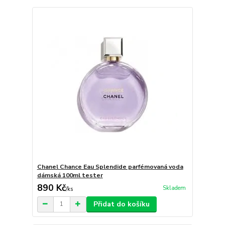
Chanel Chance Eau Splendide parfémovaná voda
dámská 100ml tester
890 Kč
Skladem
/
ks
Přidat do košíku