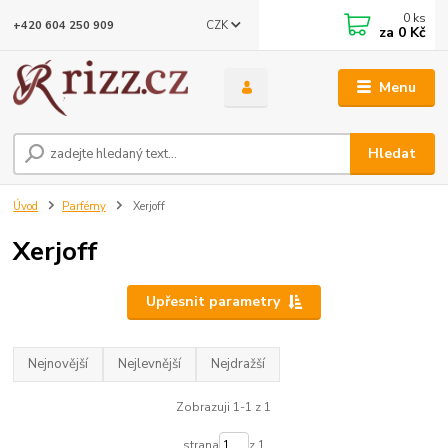
0
ks
CZK
+420 604 250 909
za
0 Kč
Menu
Hledat
Úvod
Parfémy
Xerjoff
Xerjoff
Upřesnit parametry
Nejnovější
Nejlevnější
Nejdražší
Zobrazuji 1-1 z 1
strana
z 1