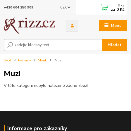
0
ks
CZK
+420 604 250 909
za
0 Kč
Menu
Hledat
Úvod
Parfémy
Shaik
Muzi
Muzi
V této kategorii nebylo nalezeno žádné zboží.
Informace pro zákazníky