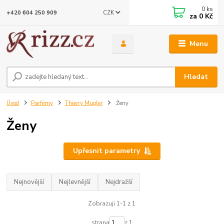
0
ks
CZK
+420 604 250 909
za
0 Kč
Menu
Hledat
Úvod
Parfémy
Thierry Mugler
Ženy
Ženy
Upřesnit parametry
Nejnovější
Nejlevnější
Nejdražší
Zobrazuji 1-1 z 1
strana
z 1