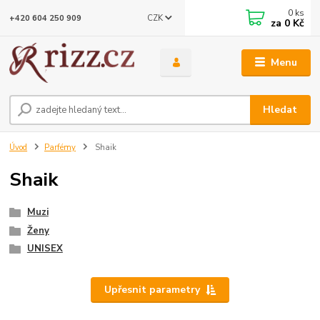
0
ks
CZK
+420 604 250 909
za
0 Kč
Menu
Hledat
Úvod
Parfémy
Shaik
Shaik
Muzi
Ženy
UNISEX
Upřesnit parametry