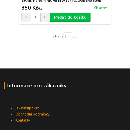
SHAIK Parfém NICHE MW167 ROUGE 540 50ml
350 Kč
Skladem
/
ks
Přidat do košíku
strana
z 1
Informace pro zákazníky
Jak nakupovat
Obchodní podmínky
Kontakty