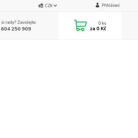
Přihlášení
CZK
 si rady? Zavolejte.
0
ks
za
0 Kč
 604 250 909