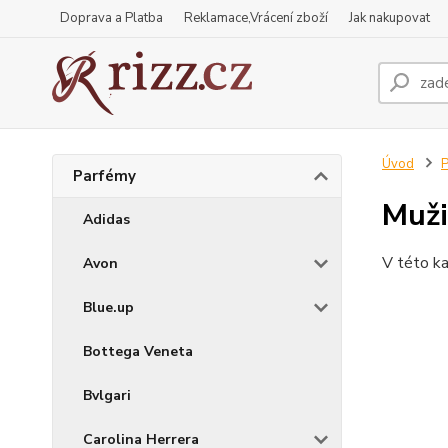
Doprava a Platba
Reklamace,Vrácení zboží
Jak nakupovat
Úvod
P
Parfémy
Muži
Adidas
V této ka
Avon
Blue.up
Bottega Veneta
Bvlgari
Carolina Herrera