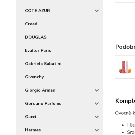
COTE AZUR
Creed
DOUGLAS
Podobn
Evaflor Paris
Gabriela Sabatini
Givenchy
Giorgio Armani
Komple
Gordano Parfums
Ovocně-k
Gucci
Hla
Hermes
Srd