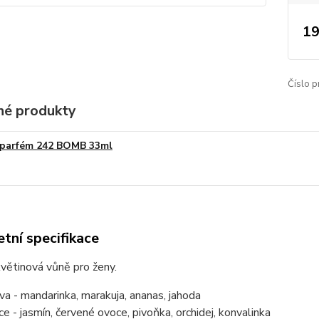
19
Číslo p
é produkty
parfém 242 BOMB 33ml
tní specifikace
větinová vůně pro ženy.
va - mandarinka, marakuja, ananas, jahoda
ce - jasmín, červené ovoce, pivoňka, orchidej, konvalinka