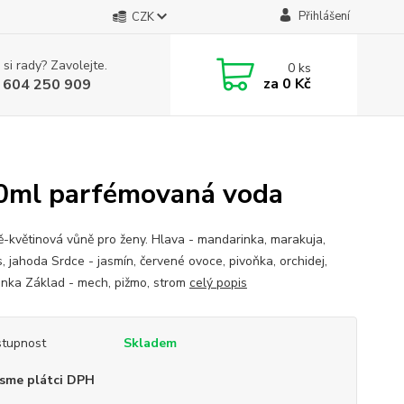
Přihlášení
CZK
 si rady? Zavolejte.
0
ks
za
0 Kč
 604 250 909
00ml parfémovaná voda
-květinová vůně pro ženy. Hlava - mandarinka, marakuja,
, jahoda Srdce - jasmín, červené ovoce, pivoňka, orchidej,
inka Základ - mech, pižmo, strom
celý popis
tupnost
Skladem
sme plátci DPH