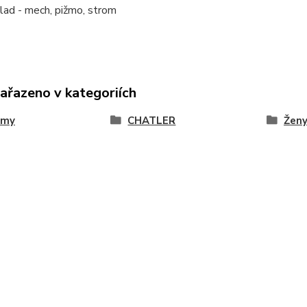
lad - mech, pižmo, strom
zařazeno v kategoriích
émy
CHATLER
Žen