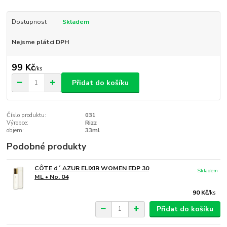
Dostupnost
Skladem
Nejsme plátci DPH
99 Kč
/
ks
Přidat do košíku
Číslo produktu:
031
Výrobce:
Rizz
objem:
33ml
Podobné produkty
CÔTE d´ AZUR ELIXIR WOMEN EDP 30
Skladem
ML • No. 04
90 Kč
/
ks
Přidat do košíku