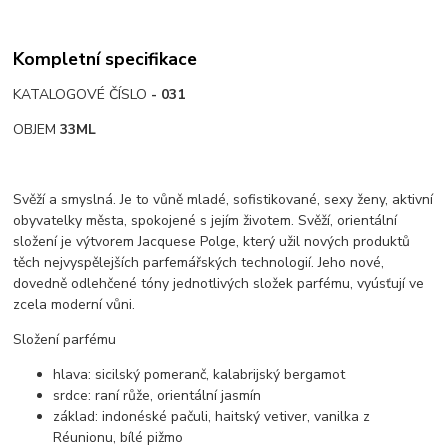
Kompletní specifikace
KATALOGOVÉ ČÍSLO
- 031
OBJEM
33ML
Svěží a smyslná. Je to vůně mladé, sofistikované, sexy ženy, aktivní
obyvatelky města, spokojené s jejím životem. Svěží, orientální
složení je výtvorem Jacquese Polge, který užil nových produktů
těch nejvyspělejších parfemářských technologií. Jeho nové,
dovedně odlehčené tóny jednotlivých složek parfému, vyúsťují ve
zcela moderní vůni.
Složení parfému
hlava: sicilský pomeranč, kalabrijský bergamot
srdce: raní růže, orientální jasmín
základ: indonéské pačuli, haitský vetiver, vanilka z
Réunionu, bílé pižmo