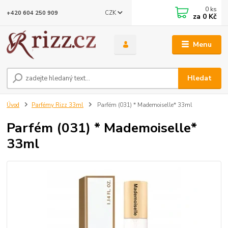
0
ks
CZK
+420 604 250 909
za
0 Kč
Menu
Hledat
Úvod
Parfémy Rizz 33ml
Parfém (031) * Mademoiselle* 33ml
Parfém (031) * Mademoiselle*
33ml