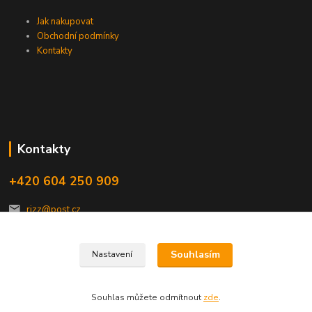
Jak nakupovat
Obchodní podmínky
Kontakty
Kontakty
+420 604 250 909
rizz@post.cz
Souhlasím
Nastavení
Souhlas můžete odmítnout
zde
.
Vytvořeno na
Eshop-rychle.cz