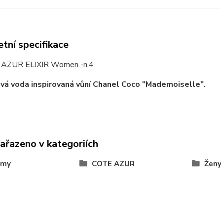
tní specifikace
 AZUR ELIXIR Women -n.4
á voda inspirovaná vůní Chanel Coco "Mademoiselle".
zařazeno v kategoriích
émy
COTE AZUR
Žen