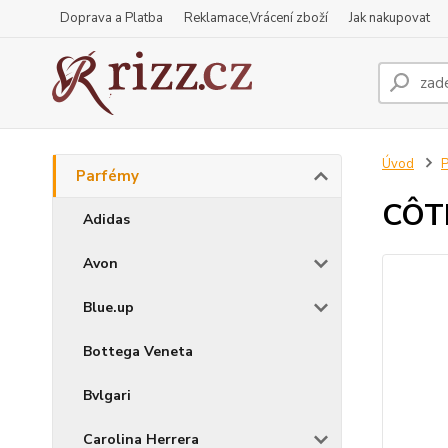
Doprava a Platba
Reklamace,Vrácení zboží
Jak nakupovat
Úvod
P
Parfémy
CÔTE
Adidas
Avon
Blue.up
Bottega Veneta
Bvlgari
Carolina Herrera