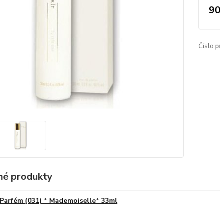
90
Číslo p
é produkty
Parfém (031) * Mademoiselle* 33ml