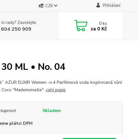
Přihlášení
CZK
 si rady? Zavolejte.
0
ks
za
0 Kč
 604 250 909
0 ML • No. 04
´ AZUR ELIXIR Women -n.4 Parfémová voda inspirovaná vůní
 Coco "Mademoiselle".
celý popis
tupnost
Skladem
sme plátci DPH