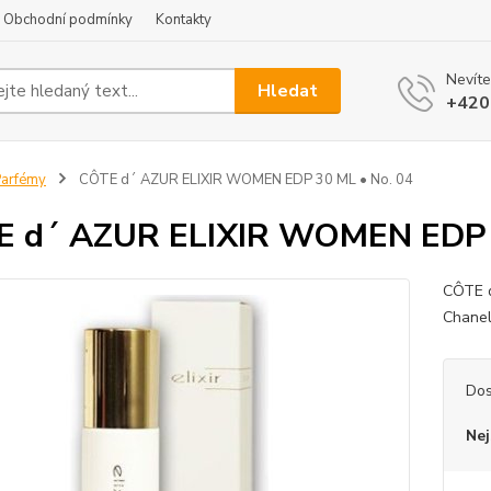
Obchodní podmínky
Kontakty
Nevíte
Hledat
+420
arfémy
CÔTE d´ AZUR ELIXIR WOMEN EDP 30 ML • No. 04
 d´ AZUR ELIXIR WOMEN EDP 3
CÔTE d
Chanel
Dos
Nej