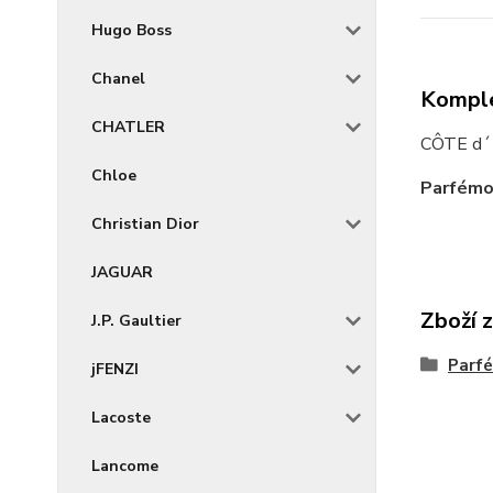
Hugo Boss
Chanel
Komple
CHATLER
CÔTE d´
Chloe
Parfémov
Christian Dior
JAGUAR
Zboží 
J.P. Gaultier
Parf
jFENZI
Lacoste
Lancome