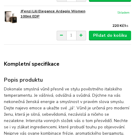
JFenzi Lili Elegance Ardagio Women
Skladem
100ml EDP
220 Kč
/
ks
Přidat do košíku
Kompletní specifikace
Popis produktu
Dokonale smyslná vůně přesně ve stylu pověstného italského
temperamentu. Je vášnivá, odvážná a svůdná. Dýchne na vás
nekonečná ženská energie a smyslnost v pravém slova smyslu.
Dejte najevo emoce a ukažte své „já“. Vůně je určená pro moderní
ženu, která je silná, sebevědomá, nezávislá a ničeho se
nezalekne. Intenzita vonných složek vás o tom přesvědčí. Nechte
se i vy zlákat ingrediencemi, které probudí touhu po objevování.
Nejprve vás ovane kombinace frézie, aromatického bergamotu,