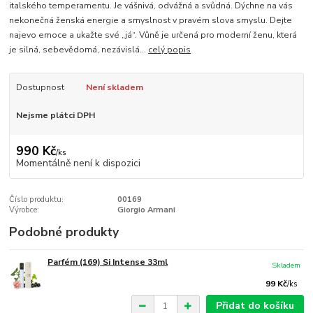
italského temperamentu. Je vášnivá, odvážná a svůdná. Dýchne na vás
nekonečná ženská energie a smyslnost v pravém slova smyslu. Dejte
najevo emoce a ukažte své „já“. Vůně je určená pro moderní ženu, která
je silná, sebevědomá, nezávislá...
celý popis
Dostupnost
Není skladem
Nejsme plátci DPH
990 Kč
/
ks
Momentálně není k dispozici
Číslo produktu:
00169
Výrobce:
Giorgio Armani
Podobné produkty
Parfém (169) Si Intense 33ml
Skladem
99 Kč
/
ks
Přidat do košíku