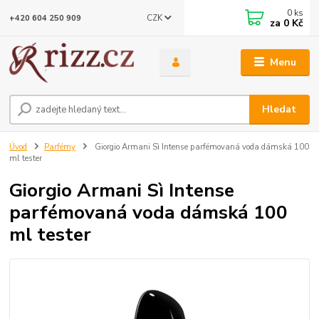
0
ks
CZK
+420 604 250 909
za
0 Kč
Menu
Hledat
Úvod
Parfémy
Giorgio Armani Sì Intense parfémovaná voda dámská 100
ml tester
Giorgio Armani Sì Intense
parfémovaná voda dámská 100
ml tester