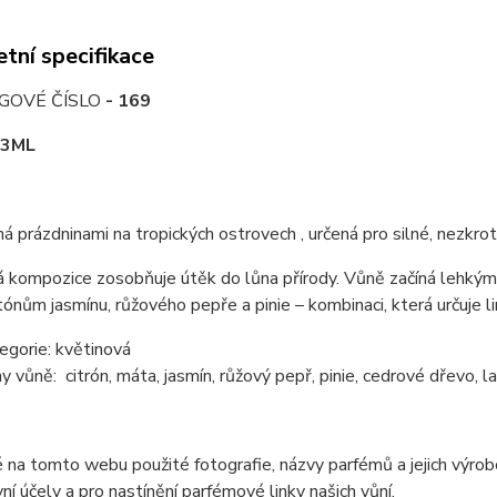
tní specifikace
GOVÉ ČÍSLO
- 169
3ML
ná prázdninami na tropických ostrovech , určená pro silné, nezkro
 kompozice zosobňuje útěk do lůna přírody. Vůně začíná lehkými,
tónům jasmínu, růžového pepře a pinie – kombinaci, která určuje li
egorie: květinová
y vůně: citrón, máta, jasmín, růžový pepř, pinie, cedrové dřevo, la
 na tomto webu použité fotografie, názvy parfémů a jejich výro
vní účely a pro nastínění parfémové linky našich vůní.