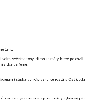
tné ženy.
 velmi svěžíma tóny citrónu a máty, které po chvíli
nii srdce parfému.
bdanum ( sladce vonící pryskyřice rostliny Cist ), cukr
bců s ochrannými známkami jsou použity výhradně pro