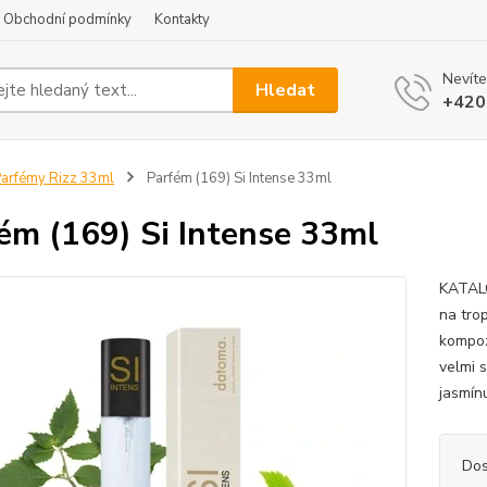
Obchodní podmínky
Kontakty
Nevíte
Hledat
+420
arfémy Rizz 33ml
Parfém (169) Si Intense 33ml
ém (169) Si Intense 33ml
KATAL
na tro
kompoz
velmi 
jasmín
Dos