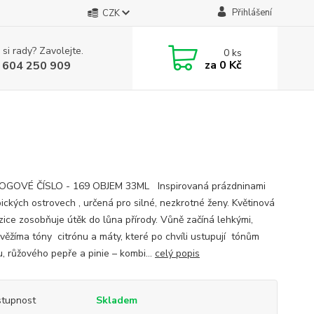
Přihlášení
CZK
 si rady? Zavolejte.
0
ks
za
0 Kč
 604 250 909
OGOVÉ ČÍSLO - 169 OBJEM 33ML Inspirovaná prázdninami
pických ostrovech , určená pro silné, nezkrotné ženy. Květinová
ice zosobňuje útěk do lůna přírody. Vůně začíná lehkými,
svěžíma tóny citrónu a máty, které po chvíli ustupují tónům
u, růžového pepře a pinie – kombi...
celý popis
tupnost
Skladem