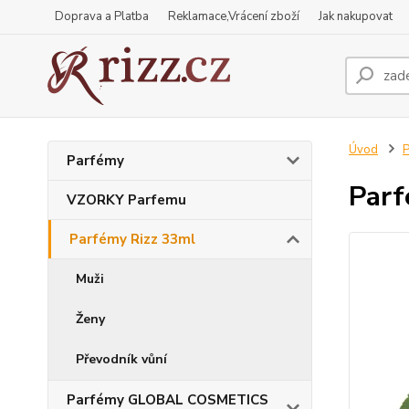
Doprava a Platba
Reklamace,Vrácení zboží
Jak nakupovat
Úvod
P
Parfémy
Parf
VZORKY Parfemu
Parfémy Rizz 33ml
Muži
Ženy
Převodník vůní
Parfémy GLOBAL COSMETICS