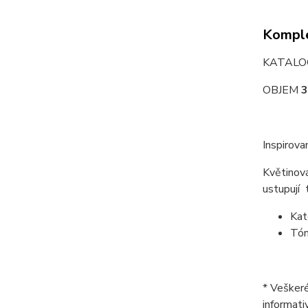
Komple
KATALO
OBJEM
3
Inspirova
Květinová
ustupují 
Kat
Tón
* Veškeré
informati