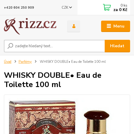
0
ks
CZK
+420 604 250 909
za
0 Kč
Menu
Hledat
Úvod
Parfémy
WHISKY DOUBLE• Eau de Toilette 100 ml
WHISKY DOUBLE• Eau de
Toilette 100 ml