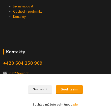
Jak nakupovat
Obchodní podmínky
Kontakty
Kontakty
+420 604 250 909
rizz@post.cz
Souhlasím
Nastavení
Souhlas můžete odmítnout
zde
.
Vytvořeno na
Eshop-rychle.cz