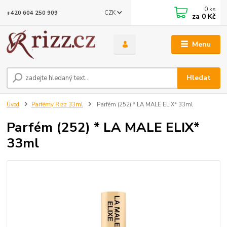
0
ks
CZK
+420 604 250 909
za
0 Kč
Menu
Hledat
Úvod
Parfémy Rizz 33ml
Parfém (252) * LA MALE ELIX* 33ml
Parfém (252) * LA MALE ELIX*
33ml