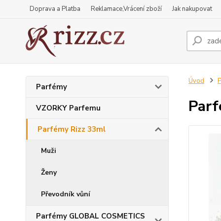
Doprava a Platba
Reklamace,Vrácení zboží
Jak nakupovat
Úvod
P
Parfémy
Par
VZORKY Parfemu
Parfémy Rizz 33ml
Muži
Ženy
Převodník vůní
Parfémy GLOBAL COSMETICS