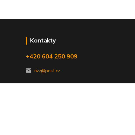
Kontakty
+420 604 250 909
rizz@post.cz
Vytvořeno na
Eshop-rychle.cz