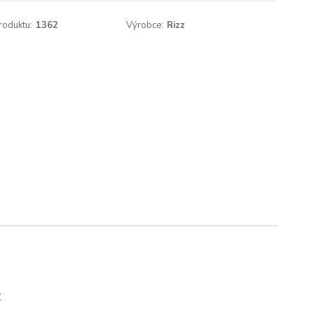
roduktu:
1362
Výrobce:
Rizz
y