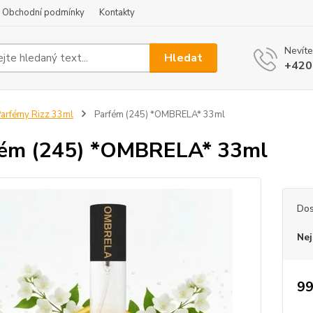
Obchodní podmínky
Kontakty
Nevíte
Hledat
+420
arfémy Rizz 33ml
Parfém (245) *OMBRELA* 33ml
fém (245) *OMBRELA* 33ml
Dos
Nej
99