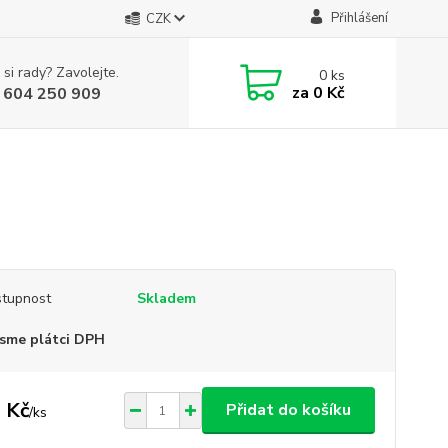
Přihlášení
CZK
 si rady? Zavolejte.
0
ks
za
0 Kč
 604 250 909
tupnost
Skladem
sme plátci DPH
 Kč
Přidat do košíku
/
ks