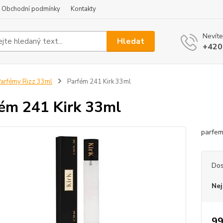
Obchodní podmínky
Kontakty
Nevíte
Hledat
+420
arfémy Rizz 33ml
Parfém 241 Kirk 33ml
ém 241 Kirk 33ml
parfem
Dos
Nej
99