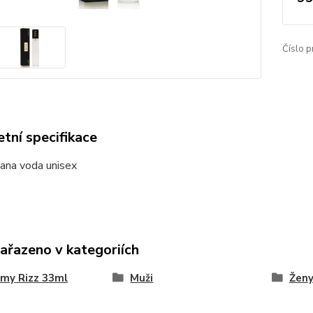
Číslo p
tní specifikace
ana voda unisex
zařazeno v kategoriích
my Rizz 33ml
Muži
Žen