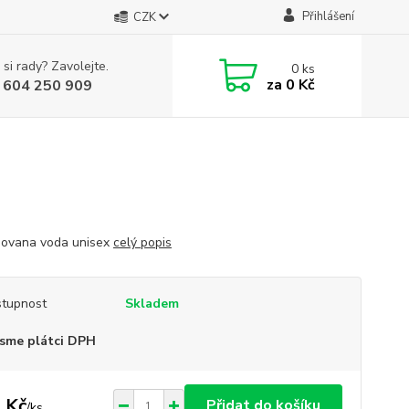
Přihlášení
CZK
 si rady? Zavolejte.
0
ks
za
0 Kč
 604 250 909
ovana voda unisex
celý popis
tupnost
Skladem
sme plátci DPH
 Kč
Přidat do košíku
/
ks