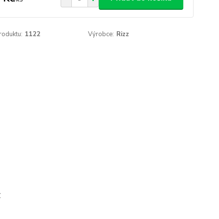
roduktu:
1122
Výrobce:
Rizz
y