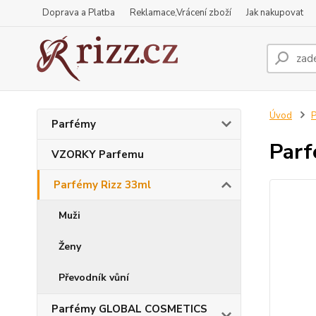
Doprava a Platba
Reklamace,Vrácení zboží
Jak nakupovat
Úvod
P
Parfémy
Parf
VZORKY Parfemu
Parfémy Rizz 33ml
Muži
Ženy
Převodník vůní
Parfémy GLOBAL COSMETICS