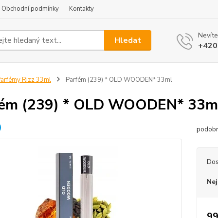
Obchodní podmínky
Kontakty
Nevíte
Hledat
+420
arfémy Rizz 33ml
Parfém (239) * OLD WOODEN* 33ml
fém (239) * OLD WOODEN* 33m
podob
Dos
Nej
99