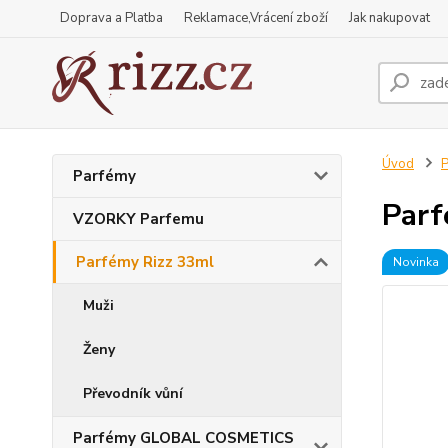
Doprava a Platba
Reklamace,Vrácení zboží
Jak nakupovat
Úvod
P
Parfémy
Par
VZORKY Parfemu
Parfémy Rizz 33ml
Novinka
Muži
Ženy
Převodník vůní
Parfémy GLOBAL COSMETICS