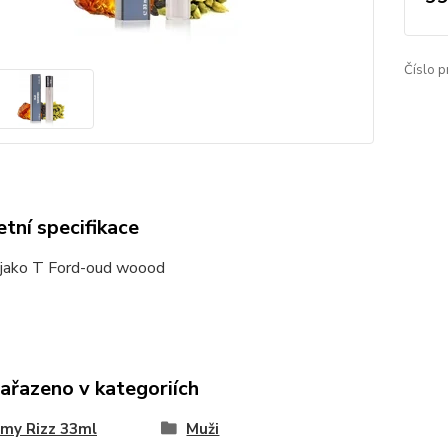
Číslo p
tní specifikace
jako T Ford-oud woood
zařazeno v kategoriích
my Rizz 33ml
Muži