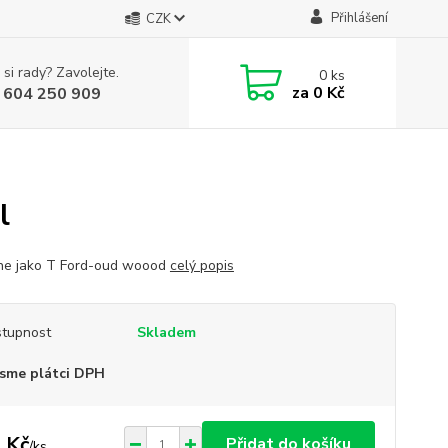
Přihlášení
CZK
 si rady? Zavolejte.
0
ks
za
0 Kč
 604 250 909
l
ne jako T Ford-oud woood
celý popis
tupnost
Skladem
sme plátci DPH
 Kč
Přidat do košíku
/
ks