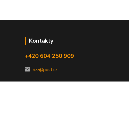
Kontakty
+420 604 250 909
rizz@post.cz
Vytvořeno na
Eshop-rychle.cz