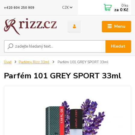
0
ks
CZK
+420 604 250 909
za
0 Kč
Menu
Hledat
Úvod
Parfémy Rizz 33ml
Parfém 101 GREY SPORT 33ml
Parfém 101 GREY SPORT 33ml