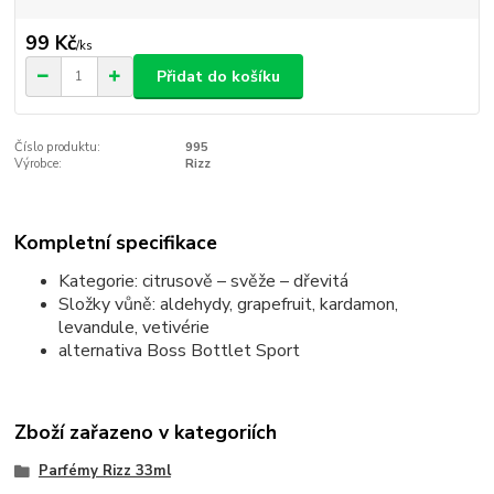
99 Kč
/
ks
Přidat do košíku
Číslo produktu:
995
Výrobce:
Rizz
Kompletní specifikace
Kategorie: citrusově – svěže – dřevitá
Složky vůně: aldehydy, grapefruit, kardamon,
levandule, vetivérie
alternativa Boss Bottlet Sport
Zboží zařazeno v kategoriích
Parfémy Rizz 33ml