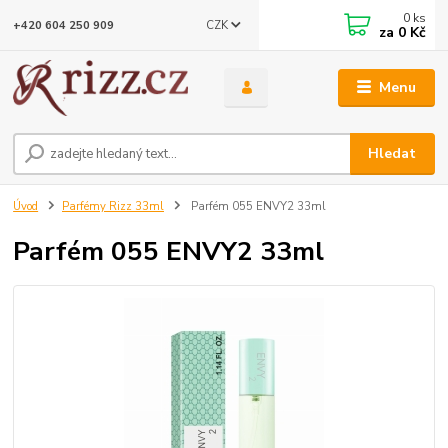
0
ks
CZK
+420 604 250 909
za
0 Kč
Menu
Hledat
Úvod
Parfémy Rizz 33ml
Parfém 055 ENVY2 33ml
Parfém 055 ENVY2 33ml