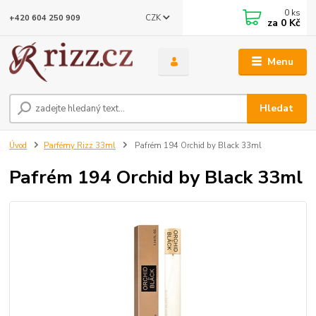
0
ks
CZK
+420 604 250 909
za
0 Kč
Menu
Hledat
Úvod
Parfémy Rizz 33ml
Pafrém 194 Orchid by Black 33ml
Pafrém 194 Orchid by Black 33ml