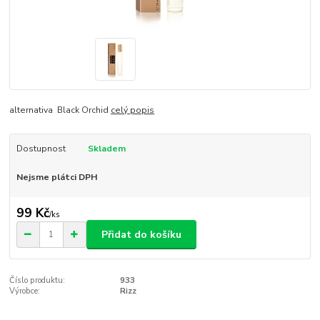
alternativa Black Orchid
celý popis
Dostupnost
Skladem
Nejsme plátci DPH
99 Kč
/
ks
Přidat do košíku
Číslo produktu:
933
Výrobce:
Rizz