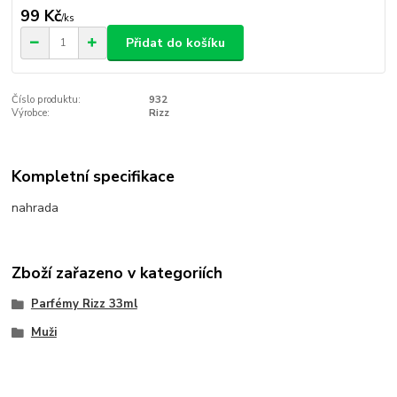
99 Kč
/
ks
Přidat do košíku
Číslo produktu:
932
Výrobce:
Rizz
Kompletní specifikace
nahrada
Zboží zařazeno v kategoriích
Parfémy Rizz 33ml
Muži