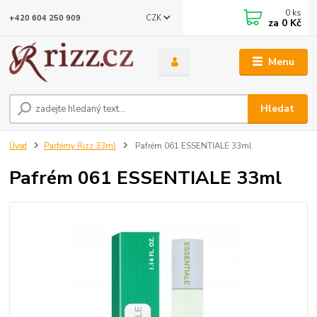
0
ks
CZK
+420 604 250 909
za
0 Kč
Menu
Hledat
Úvod
Parfémy Rizz 33ml
Pafrém 061 ESSENTIALE 33ml
Pafrém 061 ESSENTIALE 33ml