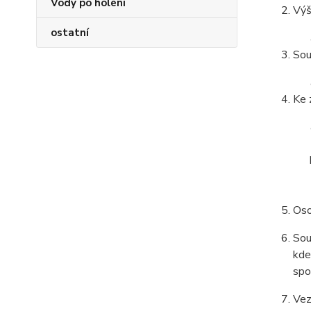
Vody po holení
Výš
ostatní
Sou
Ke 
Oso
Sou
kde
spo
Vez