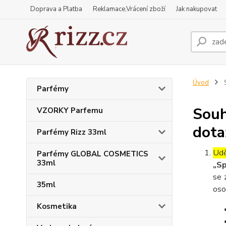
Doprava a Platba
Reklamace,Vrácení zboží
Jak nakupovat
Úvod
S
Parfémy
Souh
VZORKY Parfemu
dota
Parfémy Rizz 33ml
Udě
Parfémy GLOBAL COSMETICS
33ml
„Sp
se 
35ml
oso
Kosmetika