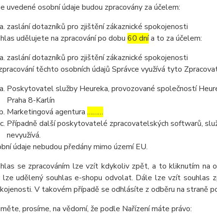
e uvedené osobní údaje budou zpracovány za účelem:
zaslání dotazníků pro zjištění zákaznické spokojenosti
hlas udělujete na zpracování po dobu
60 dní
a to za účelem:
zaslání dotazníků pro zjištění zákaznické spokojenosti
zpracování těchto osobních údajů Správce využívá tyto Zpracova
Poskytovatel služby Heureka, provozované společností Heurek
Praha 8-Karlín
Marketingová agentura
………
Případně další poskytovatelé zpracovatelských softwarů, služ
nevyužívá.
bní údaje nebudou předány mimo území EU.
hlas se zpracováním lze vzít kdykoliv zpět, a to kliknutím na 
 lze udělený souhlas e-shopu odvolat. Dále lze vzít souhlas z
kojenosti. V takovém případě se odhlásíte z odběru na straně 
měte, prosíme, na vědomí, že podle Nařízení máte právo: