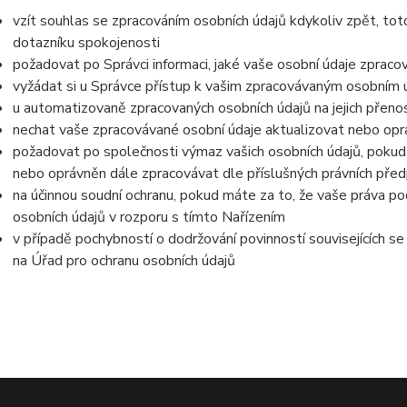
vzít souhlas se zpracováním osobních údajů kdykoliv zpět, tot
dotazníku spokojenosti
požadovat po Správci informaci, jaké vaše osobní údaje zpraco
vyžádat si u Správce přístup k vašim zpracovávaným osobním ú
u automatizovaně zpracovaných osobních údajů na jejich přeno
nechat vaše zpracovávané osobní údaje aktualizovat nebo opra
požadovat po společnosti výmaz vašich osobních údajů, pokud 
nebo oprávněn dále zpracovávat dle příslušných právních před
na účinnou soudní ochranu, pokud máte za to, že vaše práva po
osobních údajů v rozporu s tímto Nařízením
v případě pochybností o dodržování povinností souvisejících s
na Úřad pro ochranu osobních údajů