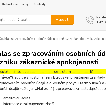
Obchodní podmínky
Kontakty
Nevíte
Hledat
+420
ouhlas se zpracováním osobních údajů pro účely zaslání dotazníku zákaznic
las se zpracováním osobních úda
zníku zákaznické spokojenosti
lujete tímto souhlas ……………..., se sídlem ………………, IČ ……………
rávce“
), aby ve smyslu nařízení Evropského parlamentu a Rady 
zpracováním osobních údajů a o volném pohybu těchto údajů a 
bních údajů) (dále jen
„Nařízení“
), zpracovával/a následující osob
emailovou adresu
informace o zakoupeném zboží