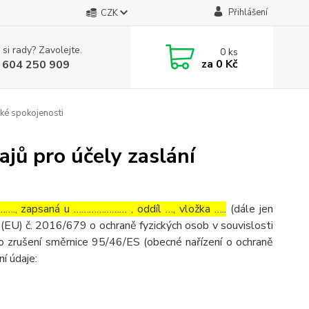
Přihlášení
CZK
 si rady? Zavolejte.
0
ks
za
0 Kč
 604 250 909
ké spokojenosti
jů pro účely zaslání
…., zapsaná u ………………… , oddíl …, vložka …..
(dále jen
(EU) č. 2016/679 o ochraně fyzických osob v souvislosti
o zrušení směrnice 95/46/ES (obecné nařízení o ochraně
ní údaje: