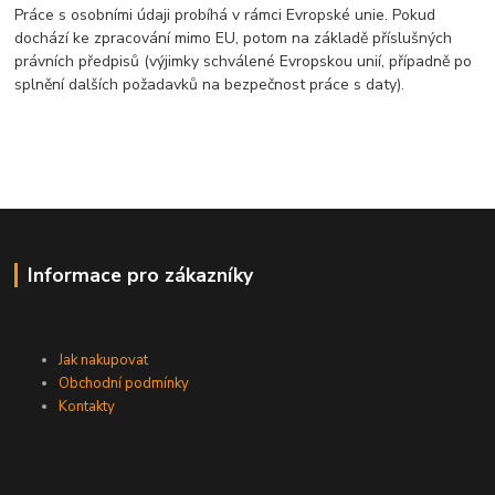
Práce s osobními údaji probíhá v rámci Evropské unie. Pokud
dochází ke zpracování mimo EU, potom na základě příslušných
právních předpisů (výjimky schválené Evropskou unií, případně po
splnění dalších požadavků na bezpečnost práce s daty).
Informace pro zákazníky
Jak nakupovat
Obchodní podmínky
Kontakty