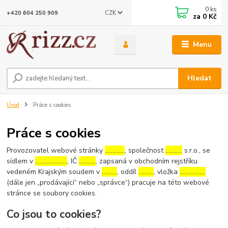
0
ks
CZK
+420 604 250 909
za
0 Kč
Menu
Hledat
Úvod
Práce s cookies
Práce s cookies
Provozovatel webové stránky
………….
, společnost
………..
s.r.o., se
sídlem v
…………………
, IČ
………..
, zapsaná v obchodním rejstříku
vedeném Krajským soudem v
……….
, oddíl
……….
, vložka
……………..
(dále jen „prodávající“ nebo „správce“) pracuje na této webové
stránce se soubory cookies.
Co jsou to cookies?