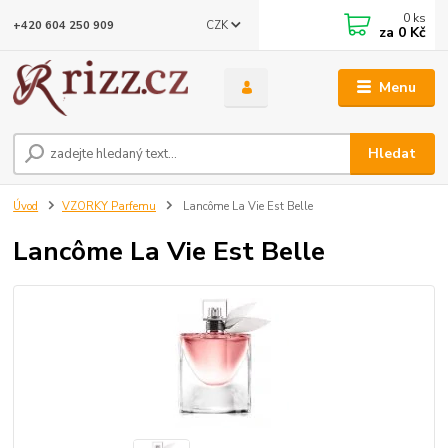
0
ks
CZK
+420 604 250 909
za
0 Kč
Menu
Hledat
Úvod
VZORKY Parfemu
Lancôme La Vie Est Belle
Lancôme La Vie Est Belle