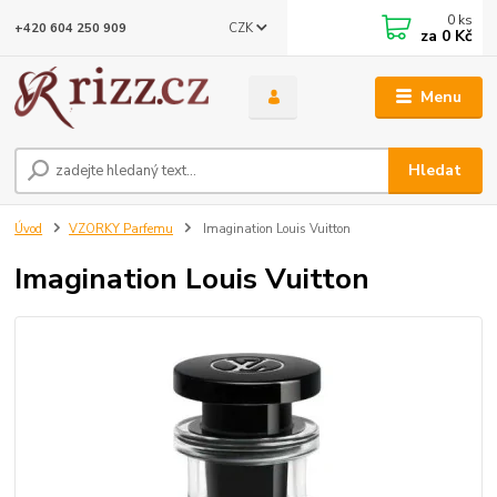
0
ks
CZK
+420 604 250 909
za
0 Kč
Menu
Hledat
Úvod
VZORKY Parfemu
Imagination Louis Vuitton
Imagination Louis Vuitton