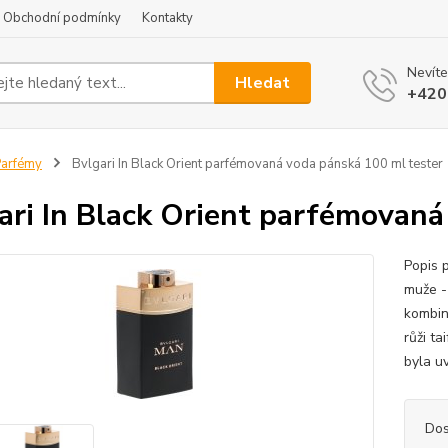
Obchodní podmínky
Kontakty
Nevíte
Hledat
+420
arfémy
Bvlgari In Black Orient parfémovaná voda pánská 100 ml tester
ari In Black Orient parfémovaná
Popis 
muže -
kombin
růži ta
byla u
Dos