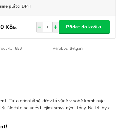
sme plátci DPH
0 Kč
Přidat do košíku
/
ks
roduktu:
853
Výrobce:
Bvlgari
ient. Tato orientálně-dřevitá vůně v sobě kombinuje
další. Nechte se unést jejími smyslnými tóny. Na trh byla
nt!