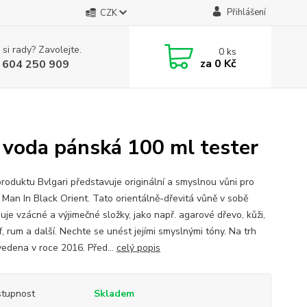
Přihlášení
CZK
 si rady? Zavolejte.
0
ks
za
0 Kč
 604 250 909
 voda pánská 100 ml tester
produktu Bvlgari představuje originální a smyslnou vůni pro
 Man In Black Orient. Tato orientálně-dřevitá vůně v sobě
uje vzácné a výjimečné složky, jako např. agarové dřevo, kůži,
if, rum a další. Nechte se unést jejími smyslnými tóny. Na trh
vedena v roce 2016. Před...
celý popis
tupnost
Skladem