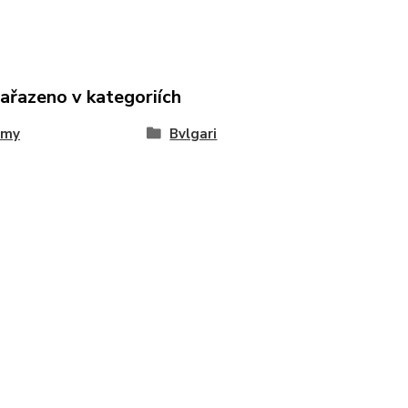
zařazeno v kategoriích
émy
Bvlgari