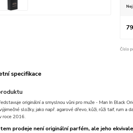
Nej
79
Číslo p
tní specifikace
produktu
ředstavuje originální a smyslnou vůni pro muže - Man In Black Or
výjimečné složky, jako např. agarové dřevo, kůži, růži taif, rum a 
v roce 2016.
em prodeje není originální parfém, ale jeho ekvivale