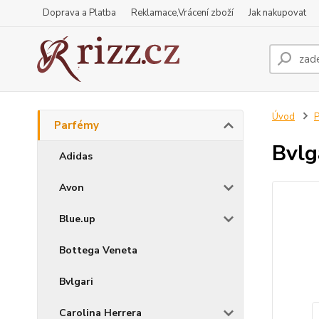
Doprava a Platba
Reklamace,Vrácení zboží
Jak nakupovat
Úvod
P
Parfémy
Bvlg
Adidas
Avon
Blue.up
Bottega Veneta
Bvlgari
Carolina Herrera