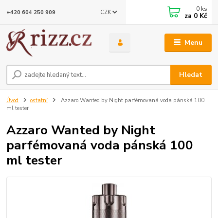
0
ks
CZK
+420 604 250 909
za
0 Kč
Menu
Hledat
Úvod
ostatní
Azzaro Wanted by Night parfémovaná voda pánská 100
ml tester
Azzaro Wanted by Night
parfémovaná voda pánská 100
ml tester