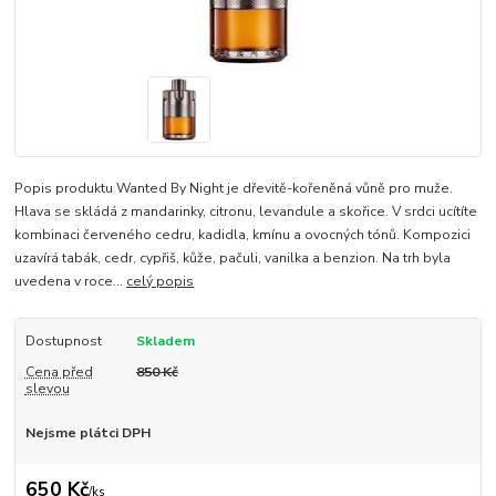
Popis produktu Wanted By Night je dřevitě-kořeněná vůně pro muže.
Hlava se skládá z mandarinky, citronu, levandule a skořice. V srdci ucítíte
kombinaci červeného cedru, kadidla, kmínu a ovocných tónů. Kompozici
uzavírá tabák, cedr, cypřiš, kůže, pačuli, vanilka a benzion. Na trh byla
uvedena v roce...
celý popis
Dostupnost
Skladem
Cena před
850 Kč
slevou
Nejsme plátci DPH
650 Kč
/
ks