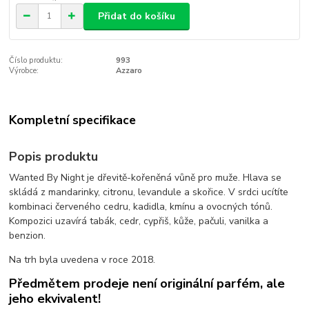
Přidat do košíku
Číslo produktu:
993
Výrobce:
Azzaro
Kompletní specifikace
Popis produktu
Wanted By Night je dřevitě-kořeněná vůně pro muže. Hlava se
skládá z mandarinky, citronu, levandule a skořice. V srdci ucítíte
kombinaci červeného cedru, kadidla, kmínu a ovocných tónů.
Kompozici uzavírá tabák, cedr, cypřiš, kůže, pačuli, vanilka a
benzion.
Na trh byla uvedena v roce 2018.
Předmětem prodeje není originální parfém, ale
jeho ekvivalent!