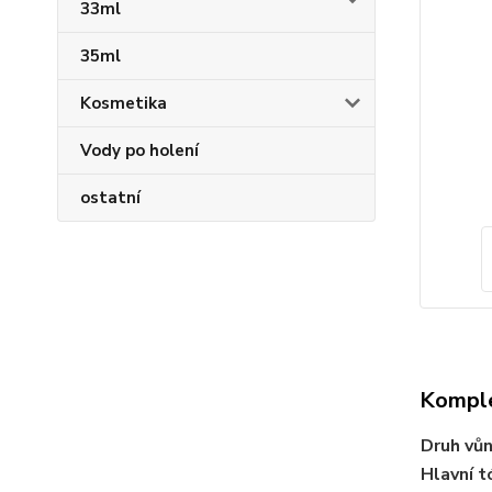
33ml
35ml
Kosmetika
Vody po holení
ostatní
Komple
Druh vů
Hlavní t