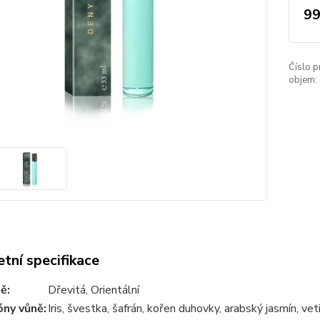
99
Číslo p
objem:
tní specifikace
ně
:
Dřevitá, Orientální
óny vůně
:
Iris, švestka, šafrán, kořen duhovky, arabský jasmín, veti