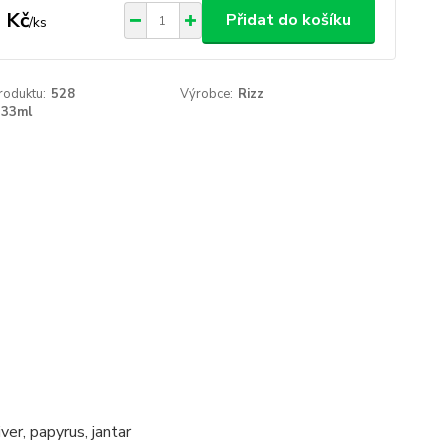
 Kč
Přidat do košíku
/
ks
roduktu:
528
Výrobce:
Rizz
33ml
ver, papyrus, jantar