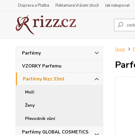
Doprava a Platba
Reklamace,Vrácení zboží
Jak nakupovat
Úvod
P
Parfémy
Parf
VZORKY Parfemu
Parfémy Rizz 33ml
Muži
Ženy
Převodník vůní
Parfémy GLOBAL COSMETICS