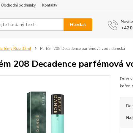
Obchodní podmínky
Kontakty
Nevíte
Hledat
+420
arfémy Rizz 33ml
Parfém 208 Decadence parfémová voda dámská
ém 208 Decadence parfémová v
Druh vů
kořen 
Dos
Nej