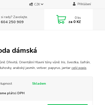
Přihlášení
CZK
 si rady? Zavolejte.
0
ks
za
0 Kč
 604 250 909
oda dámská
ně: Dřevitá, Orientální Hlavní tóny vůně: Iris, švestka, šafrán,
duhovky, arabský jasmín, vetiver, papyrus, jantar
celý popis
tupnost
Skladem
sme plátci DPH