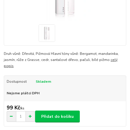
Druh vůně: Dřevitá, Pižmová Hlavní tóny vůně: Bergamot, mandarinka,
jasmín, růže z Grasse, cedr, santalové dřevo, pačuli, bílé pižmo
celý
popis
Dostupnost
Skladem
Nejsme plátci DPH
99 Kč
/
ks
Přidat do košíku