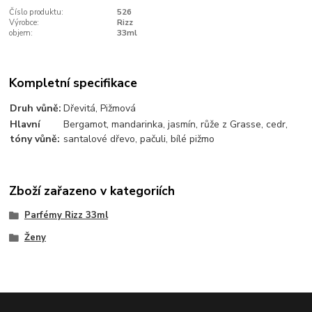
Číslo produktu:
526
Výrobce:
Rizz
objem:
33ml
Kompletní specifikace
Druh vůně
:
Dřevitá, Pižmová
Hlavní
Bergamot, mandarinka, jasmín, růže z Grasse, cedr,
tóny vůně
:
santalové dřevo, pačuli, bílé pižmo
Zboží zařazeno v kategoriích
Parfémy Rizz 33ml
Ženy