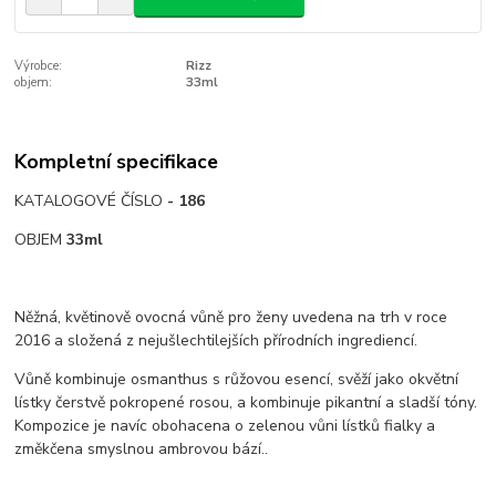
Výrobce:
Rizz
objem:
33ml
Kompletní specifikace
KATALOGOVÉ ČÍSLO
- 186
OBJEM
33ml
Něžná, květinově ovocná vůně pro ženy uvedena na trh v roce
2016 a složená z nejušlechtilejších přírodních ingrediencí.
Vůně kombinuje osmanthus s růžovou esencí, svěží jako okvětní
lístky čerstvě pokropené rosou, a kombinuje pikantní a sladší tóny.
Kompozice je navíc obohacena o zelenou vůni lístků fialky a
změkčena smyslnou ambrovou bází..