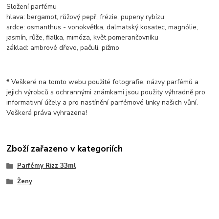
Složení parfému
hlava: bergamot, růžový pepř, frézie, pupeny rybízu
srdce: osmanthus - vonokvětka, dalmatský kosatec, magnólie,
jasmín, růže, fialka, mimóza, květ pomerančovníku
základ: ambrové dřevo, pačuli, pižmo
* Veškeré na tomto webu použité fotografie, názvy parfémů a
jejich výrobců s ochrannými známkami jsou použity výhradně pro
informativní účely a pro nastínění parfémové linky našich vůní.
Veškerá práva vyhrazena!
Zboží zařazeno v kategoriích
Parfémy Rizz 33ml
Ženy