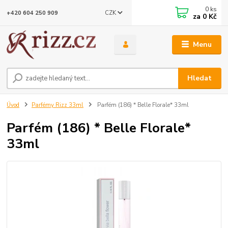
0
ks
CZK
+420 604 250 909
za
0 Kč
Menu
Hledat
Úvod
Parfémy Rizz 33ml
Parfém (186) * Belle Florale* 33ml
Parfém (186) * Belle Florale*
33ml