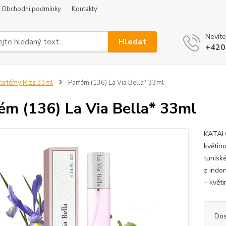
Obchodní podmínky
Kontakty
Nevíte
Hledat
+420
arfémy Rizz 33ml
Parfém (136) La Via Bella* 33ml
ém (136) La Via Bella* 33ml
KATALO
květin
tunisk
z indo
– květi
Dos