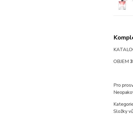
Komple
KATALO
OBJEM
3
Pro prosv
Neopakova
Kategorie
Složky vů