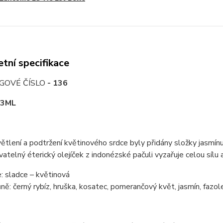
tní specifikace
GOVÉ ČÍSLO
- 136
3ML
ětlení a podtržení květinového srdce byly přidány složky jasm
telný éterický olejíček z indonézské pačuli vyzařuje celou sílu 
: sladce – květinová
ně: černý rybíz, hruška, kosatec, pomerančový květ, jasmín, fazole 