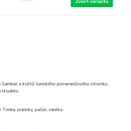
Zvolit variantu
ínu Sambac a květů tuniského pomerančového stromku.
a hloubku.
Tonka, pralinky, pačuli, vanilka