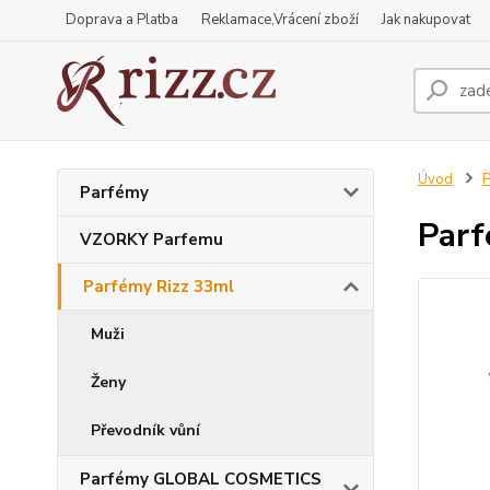
Doprava a Platba
Reklamace,Vrácení zboží
Jak nakupovat
Úvod
P
Parfémy
Parf
VZORKY Parfemu
Parfémy Rizz 33ml
Muži
Ženy
Převodník vůní
Parfémy GLOBAL COSMETICS