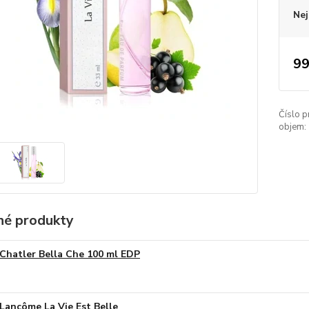
Nej
99
Číslo p
objem:
é produkty
Chatler Bella Che 100 ml EDP
Lancôme La Vie Est Belle