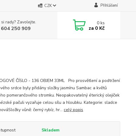
Přihlášení
CZK
 si rady? Zavolejte.
0
ks
za
0 Kč
 604 250 909
GOVÉ ČÍSLO - 136 OBJEM 33ML Pro prosvětlení a podtržení
ového srdce byly přidány složky jasmínu Sambac a květů
ého pomerančového stromku. Neopakovatelný éterický olejíček
nézské pačuli vyzařuje celou sílu a hloubku. Kategorie: sladce
nováSložky vůně: černý rybíz, hr...
celý popis
tupnost
Skladem