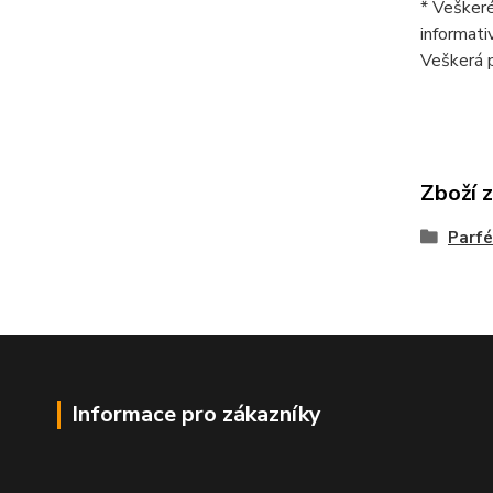
* Veškeré
informati
Veškerá p
Zboží 
Parfé
Informace pro zákazníky