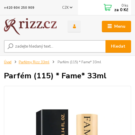
0
ks
CZK
+420 604 250 909
za
0 Kč
Menu
Hledat
Úvod
Parfémy Rizz 33ml
Parfém (115) * Fame* 33ml
Parfém (115) * Fame* 33ml