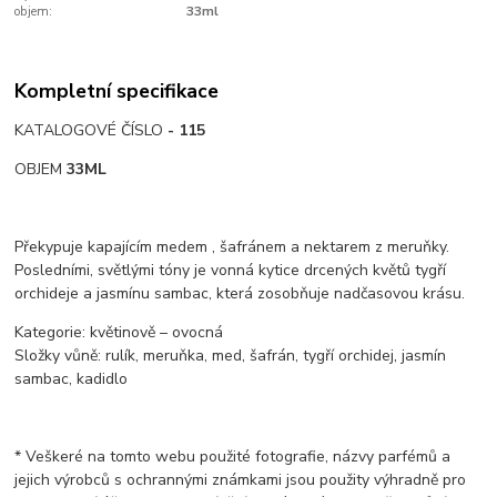
objem:
33ml
Kompletní specifikace
KATALOGOVÉ ČÍSLO
- 115
OBJEM
33ML
Překypuje kapajícím medem , šafránem a nektarem z meruňky.
Posledními, světlými tóny je vonná kytice drcených květů tygří
orchideje a jasmínu sambac, která zosobňuje nadčasovou krásu.
Kategorie: květinově – ovocná
Složky vůně: rulík, meruňka, med, šafrán, tygří orchidej, jasmín
sambac, kadidlo
* Veškeré na tomto webu použité fotografie, názvy parfémů a
jejich výrobců s ochrannými známkami jsou použity výhradně pro