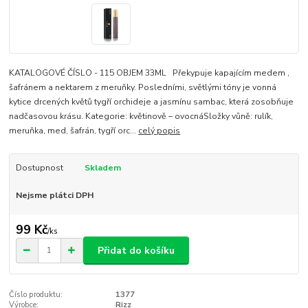
KATALOGOVÉ ČÍSLO - 115 OBJEM 33ML Překypuje kapajícím medem ,
šafránem a nektarem z meruňky. Posledními, světlými tóny je vonná
kytice drcených květů tygří orchideje a jasmínu sambac, která zosobňuje
nadčasovou krásu. Kategorie: květinově – ovocnáSložky vůně: rulík,
meruňka, med, šafrán, tygří orc...
celý popis
Dostupnost
Skladem
Nejsme plátci DPH
99 Kč
/
ks
Přidat do košíku
Číslo produktu:
1377
Výrobce:
Rizz