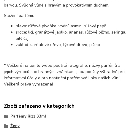
barvou. Svůdná vůně s hravým a provokativním duchem.
Složení parfému
hlava: růžová pivoňka, vodní jasmín, růžový pepř
srdce: liči, granátové jablko, ananas, růžové pižmo, seringa,
bílý čaj
základ: santalové dřevo, týkové dřevo, pižmo
* Veškeré na tomto webu použité fotografie, názvy parfémů a
jejich výrobců s ochrannými známkami jsou použity výhradně pro
informativní účely a pro nastínění parfémové linky našich vůní.
Veškerá práva vyhrazena!
Zboží zařazeno v kategoriích
Parfémy Rizz 33ml
Ženy