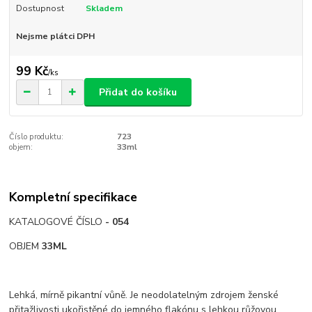
Dostupnost
Skladem
Nejsme plátci DPH
99 Kč
/
ks
Přidat do košíku
Číslo produktu:
723
objem:
33ml
Kompletní specifikace
KATALOGOVÉ ČÍSLO
- 054
OBJEM
33ML
Lehká, mírně pikantní vůně. Je neodolatelným zdrojem ženské
přitažlivosti ukořistěné do jemného flakónu s lehkou růžovou