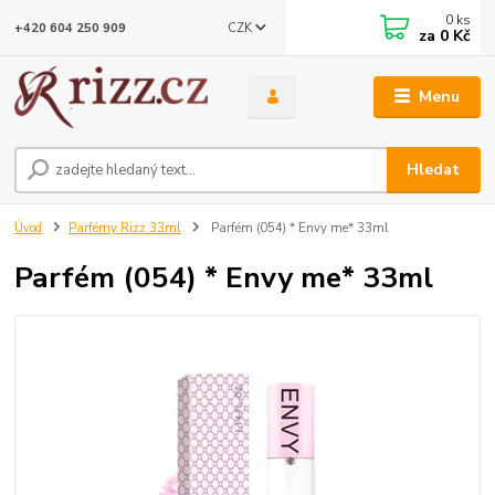
0
ks
CZK
+420 604 250 909
za
0 Kč
Menu
Hledat
Úvod
Parfémy Rizz 33ml
Parfém (054) * Envy me* 33ml
Parfém (054) * Envy me* 33ml