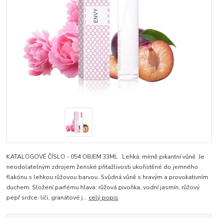
KATALOGOVÉ ČÍSLO - 054 OBJEM 33ML Lehká, mírně pikantní vůně. Je
neodolatelným zdrojem ženské přitažlivosti ukořistěné do jemného
flakónu s lehkou růžovou barvou. Svůdná vůně s hravým a provokativním
duchem. Složení parfému hlava: růžová pivoňka, vodní jasmín, růžový
pepř srdce: liči, granátové j...
celý popis