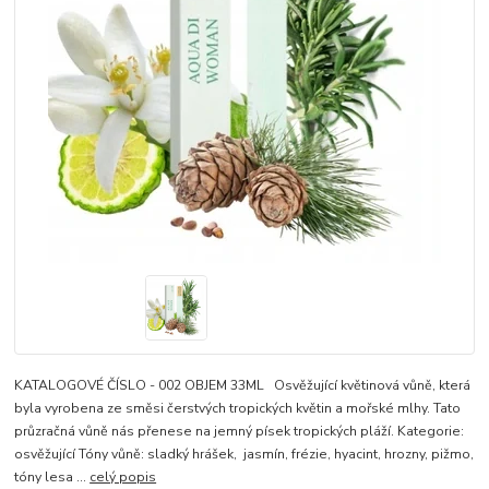
KATALOGOVÉ ČÍSLO - 002 OBJEM 33ML Osvěžující květinová vůně, která
byla vyrobena ze směsi čerstvých tropických květin a mořské mlhy. Tato
průzračná vůně nás přenese na jemný písek tropických pláží. Kategorie:
osvěžující Tóny vůně: sladký hrášek, jasmín, frézie, hyacint, hrozny, pižmo,
tóny lesa ...
celý popis