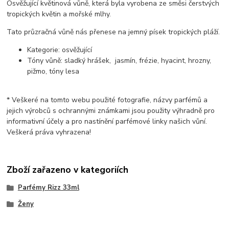
Osvěžující květinová vůně, která byla vyrobena ze směsi čerstvých
tropických květin a mořské mlhy.
Tato průzračná vůně nás přenese na jemný písek tropických pláží.
Kategorie: osvěžující
Tóny vůně: sladký hrášek, jasmín, frézie, hyacint, hrozny,
pižmo, tóny lesa
* Veškeré na tomto webu použité fotografie, názvy parfémů a
jejich výrobců s ochrannými známkami jsou použity výhradně pro
informativní účely a pro nastínění parfémové linky našich vůní.
Veškerá práva vyhrazena!
Zboží zařazeno v kategoriích
Parfémy Rizz 33ml
Ženy