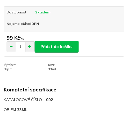
Dostupnost
Skladem
Nejsme plátci DPH
99 Kč
/
ks
Přidat do košíku
Výrobce:
Rizz
objem:
33ml
Kompletní specifikace
KATALOGOVÉ ČÍSLO -
002
OBJEM
33ML