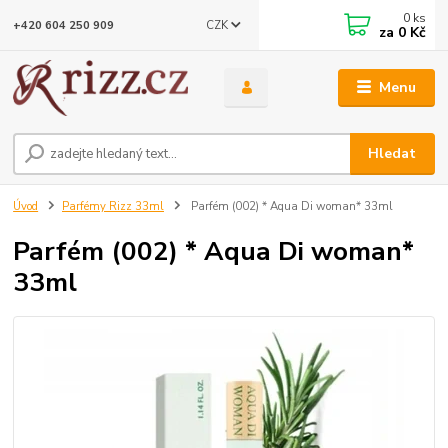
0
ks
CZK
+420 604 250 909
za
0 Kč
Menu
Hledat
Úvod
Parfémy Rizz 33ml
Parfém (002) * Aqua Di woman* 33ml
Parfém (002) * Aqua Di woman*
33ml