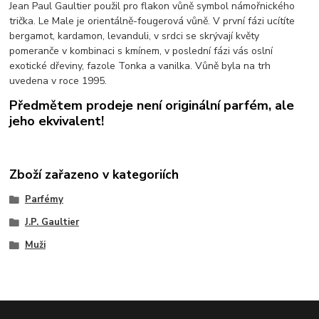
Jean Paul Gaultier použil pro flakon vůně symbol námořnického
trička. Le Male je orientálně-fougerová vůně. V první fázi ucítíte
bergamot, kardamon, levanduli, v srdci se skrývají květy
pomeranče v kombinaci s kmínem, v poslední fázi vás oslní
exotické dřeviny, fazole Tonka a vanilka. Vůně byla na trh
uvedena v roce 1995.
Předmětem prodeje není originální parfém, ale
jeho ekvivalent!
Zboží zařazeno v kategoriích
Parfémy
J.P. Gaultier
Muži