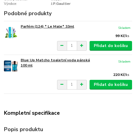
Výrobce:
J.P.Gaultier
Podobné produkty
Parfém (124) * Le Male* 33ml
Skladem
99 Kč
/
ks
Přidat do košíku
Blue Up Matcho toaletní voda pánská
Skladem
100 ml
220 Kč
/
ks
Přidat do košíku
Kompletní specifikace
Popis produktu