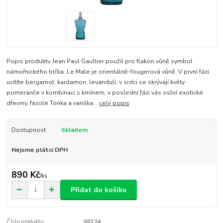
Popis produktu Jean Paul Gaultier použil pro flakon vůně symbol
námořnického trička. Le Male je orientálně-fougerová vůně. V první fázi
ucítíte bergamot, kardamon, levanduli, v srdci se skrývají květy
pomeranče v kombinaci s kmínem, v poslední fázi vás oslní exotické
dřeviny, fazole Tonka a vanilka...
celý popis
Dostupnost
Skladem
Nejsme plátci DPH
890 Kč
/
ks
Přidat do košíku
Číslo produktu:
00124