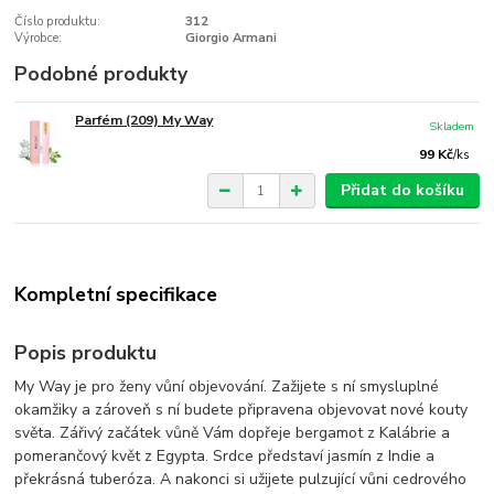
Číslo produktu:
312
Výrobce:
Giorgio Armani
Podobné produkty
Parfém (209) My Way
Skladem
99 Kč
/
ks
Přidat do košíku
Kompletní specifikace
Popis produktu
My Way je pro ženy vůní objevování. Zažijete s ní smysluplné
okamžiky a zároveň s ní budete připravena objevovat nové kouty
světa. Zářivý začátek vůně Vám dopřeje bergamot z Kalábrie a
pomerančový květ z Egypta. Srdce představí jasmín z Indie a
překrásná tuberóza. A nakonci si užijete pulzující vůni cedrového