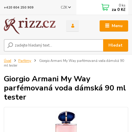
0
ks
CZK
+420 604 250 909
za
0 Kč
Menu
Hledat
Úvod
Parfémy
Giorgio Armani My Way parfémovaná voda dámská 90
ml tester
Giorgio Armani My Way
parfémovaná voda dámská 90 ml
tester