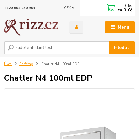
0
ks
CZK
+420 604 250 909
za
0 Kč
Menu
Hledat
Úvod
Parfémy
Chatler N4 100ml EDP
Chatler N4 100ml EDP