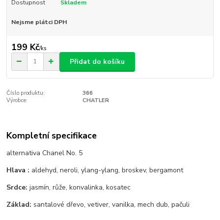
Dostupnost
Skladem
Nejsme plátci DPH
199 Kč
/
ks
Přidat do košíku
Číslo produktu:
366
Výrobce:
CHATLER
Kompletní specifikace
alternativa Chanel No. 5
Hlava :
aldehyd, neroli, ylang-ylang, broskev, bergamont
Srdce:
jasmín, růže, konvalinka, kosatec
Základ:
santalové dřevo, vetiver, vanilka, mech dub, pačuli