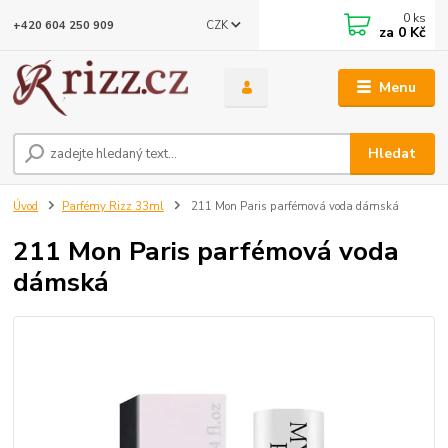
0
ks
CZK
+420 604 250 909
za
0 Kč
Menu
Hledat
Úvod
Parfémy Rizz 33ml
211 Mon Paris parfémová voda dámská
211 Mon Paris parfémová voda
dámská