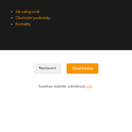
Jak nakupovat
Obchodní podmínky
Kontakty
Kontakty
Souhlasím
Nastavení
+420 604 250 909
Souhlas můžete odmítnout
zde
.
rizz@post.cz