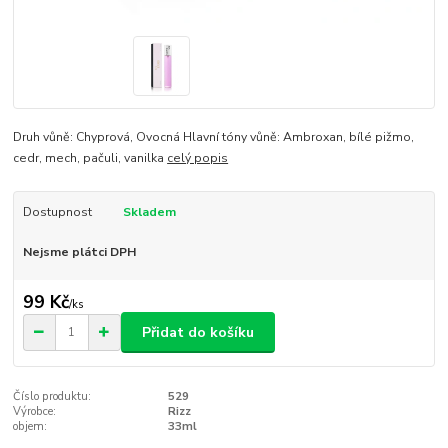
Druh vůně: Chyprová, Ovocná Hlavní tóny vůně: Ambroxan, bílé pižmo,
cedr, mech, pačuli, vanilka
celý popis
Dostupnost
Skladem
Nejsme plátci DPH
99 Kč
/
ks
Přidat do košíku
Číslo produktu:
529
Výrobce:
Rizz
objem:
33ml