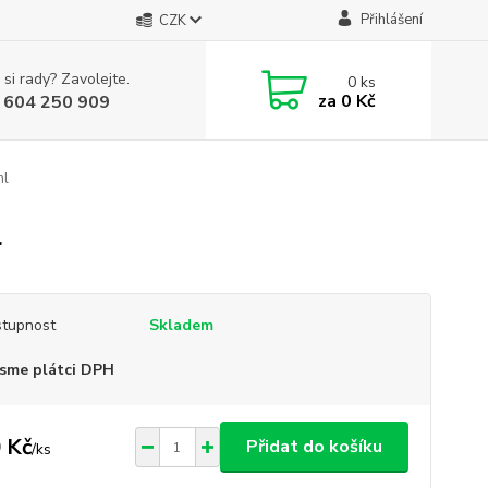
Přihlášení
CZK
 si rady? Zavolejte.
0
ks
za
0 Kč
 604 250 909
ml
l
tupnost
Skladem
sme plátci DPH
 Kč
Přidat do košíku
/
ks